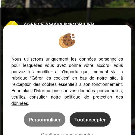
AGENCE AMAYA IMMOBILIER
8 RUE DE GRAMONT
64100 BAYONNE
Tél : 05 59 25 43 73
Port. : 06 20 14 53 92
Nous utiliserons uniquement les données personnelles
pour lesquelles vous avez donné votre accord. Vous
pouvez les modifier à n'importe quel moment via la
Mentions Légales
Politique de protection des données
Gérer les cookies
rubrique "Gérer les cookies" en bas de notre site, à
Notre barème d'honoraires
Accès Propriétaire
l'exception des cookies essentiels à son fonctionnement.
Pour plus d'informations sur vos données personnelles,
veuillez consulter
notre politique de protection des
données
.
Afin de vous offrir un confort de lecture permanent, depuis votre PC,
votre tablette ou votre smartphone, notre site s’adapte
Personnaliser
Tout accepter
automatiquement aux différents types d'écrans
Logiciel de transaction
Continuer sans accepter