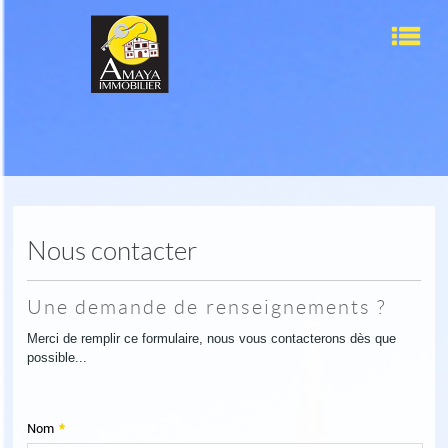
Men
Accueil
Ventes
Locations
Nous contacter
Nos services
Une demande de renseignements ?
L'agence
Merci de remplir ce formulaire, nous vous contacterons dès que
possible...
Contact
Nom
*
Sélection
0