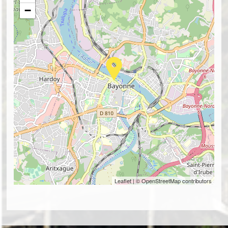
−
Leaflet
| © OpenStreetMap contributors