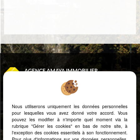
AGENCE AMAYA IMMOBILIER
8 RUE DE GRAMONT
64100 BAYONNE
Tél : 05 59 25 43 73
Port. : 06 20 14 53 92
Nous utiliserons uniquement les données personnelles
pour lesquelles vous avez donné votre accord. Vous
pouvez les modifier à n'importe quel moment via la
Mentions Légales
Politique de protection des données
Gérer les cookies
rubrique "Gérer les cookies" en bas de notre site, à
Notre barème d'honoraires
Accès Propriétaire
l'exception des cookies essentiels à son fonctionnement.
Pour plus d'informations sur vos données personnelles,