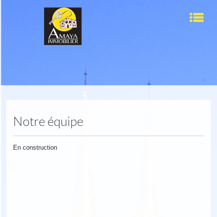
Men
Accueil
Ventes
Locations
Notre équipe
Nos services
En construction
L'agence
Contact
Sélection
0