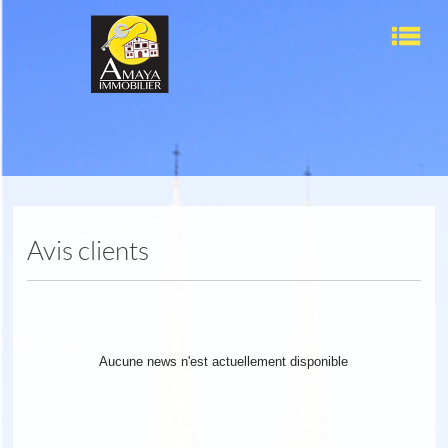
Men
Accueil
Ventes
Locations
Avis clients
Nos services
L'agence
Aucune news n'est actuellement disponible
Contact
Sélection
0