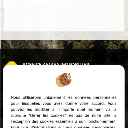
AGENCE AMAYA IMMOBILIER
8 RUE DE GRAMONT
64100 BAYONNE
Tél : 05 59 25 43 73
Port. : 06 20 14 53 92
Nous utiliserons uniquement les données personnelles
pour lesquelles vous avez donné votre accord. Vous
pouvez les modifier à n'importe quel moment via la
Mentions Légales
Politique de protection des données
Gérer les cookies
rubrique "Gérer les cookies" en bas de notre site, à
Notre barème d'honoraires
Accès Propriétaire
l'exception des cookies essentiels à son fonctionnement.
Pour plus d'informations sur vos données personnelles,